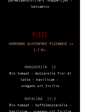
parmezaanschilfers -kappertjes -
balsamico
PizzE
-HOMEMADE GLUTENFREE PIZZA
BASE (+
3,7 €)-
MARGHERITA 15
Bio tomaat - mozzarella fior di
latte - basilicum -
oregano uit Sicilie
BUFALINA 17,5
Bio tomaat - buffelmozzarella -
basilicum - oregano uit Sicilie