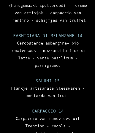
(huisgemaakt speltbrood) - crème
van artisjok - carpaccio van
Trentino - schijfjes van truffel
PARMIGIANA DI MELANZANE 14
Geroosterde aubergine- bio
tomatensaus - mozzarella fior di
latte - verse basilicum -
parmigiano.
SALUMI 15
Plankje artisanale vleeswaren -
mostarda van fruit
CARPACCIO 14
Carpaccio van rundvlees uit
Trentino - rucola -