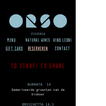
Menu
Natural Wines
Vino Leo
ni
GIFT CARD
RESERVEREn
CON
TACT
to start/ to share
BURRATA
14
Gemarineerde groenten van de
bioboer
BRUSCHETTA 14,5