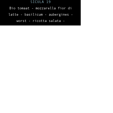
SICULA
19
Bio tomaat - mozzarella fior di
latte - basilicum - aubergines -
worst - ricotta salata -
oregano uit Sicilie
AMATRICIANA 19,5
Bio tomaat - mozzarella fior di
latte - guanciale - pecorino romano
BURRATA E NDUJA 19,5
Gele bio tomaten -courgetten -
burrata -nduja - chilipepers
PEPERONI SCAMORZA E SPECK 20
Fior di latte - scamorza affumicata
- creme van paprika - Speck van
Tirool - salsa verde​