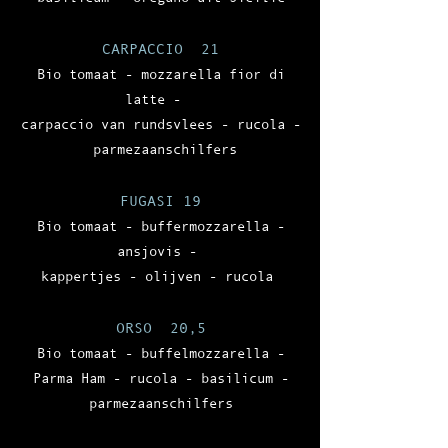
CARPACCIO 21
Bio tomaat - mozzarella fior di
latte -
carpaccio van rundsvlees - rucola -
parmezaanschilfers
FUGASI 19
Bio tomaat - buffermozzarella -
ansjovis -
kappertjes - olijven - rucola
ORSO 20,
5
Bio tomaat - buffelmozzarella -
Parma Ham - rucola - basilicum -
parmezaanschilfers